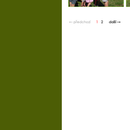
← předchozí
1
2
další →