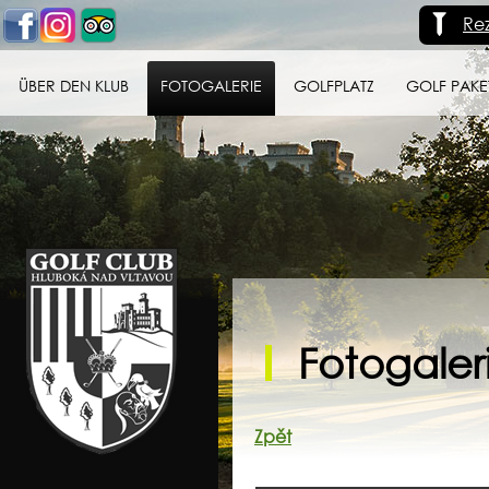
Re
ÜBER DEN KLUB
FOTOGALERIE
GOLFPLATZ
GOLF PAKE
Golf klub Hluboká
nad Vltavou
Fotogaleri
Zpět