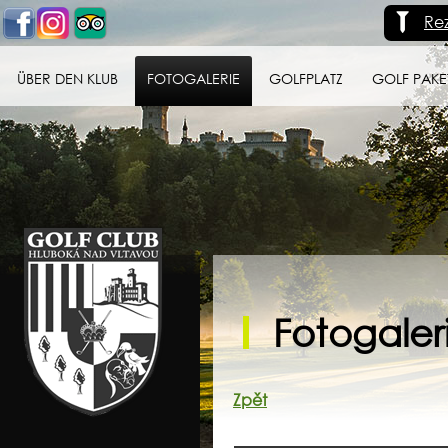
Re
ÜBER DEN KLUB
FOTOGALERIE
GOLFPLATZ
GOLF PAKE
Golf klub Hluboká
nad Vltavou
Fotogaleri
Zpět