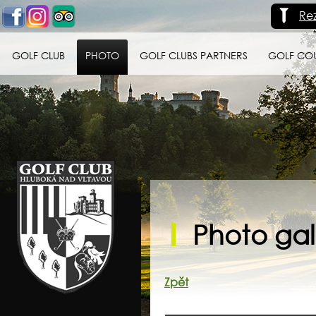
Re
GOLF CLUB
PHOTO
GOLF CLUBS PARTNERS
GOLF CO
Golf klub Hluboká
nad Vltavou
Photo gall
Zpět