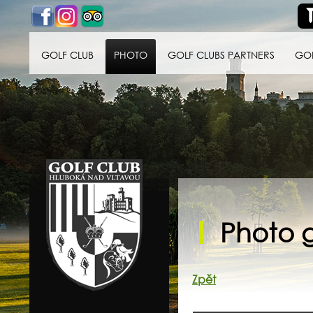
GOLF CLUB
PHOTO
GOLF CLUBS PARTNERS
GO
Golf klub Hluboká
nad Vltavou
Photo g
Zpět