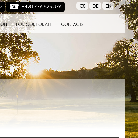
CS
DE
EN
z
+420 776 826 376
ION
FOR CORPORATE
CONTACTS