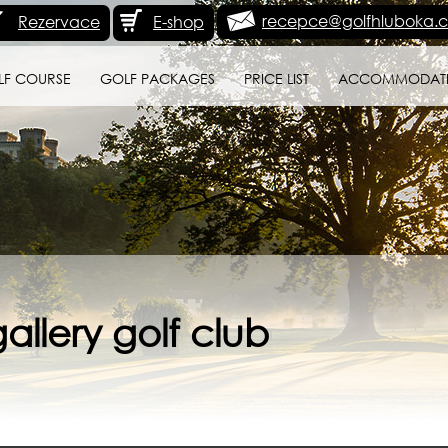
recepce@golfhluboka.c
Rezervace
E-shop
LF COURSE
GOLF PACKAGES
PRICE LIST
ACCOMMODAT
allery golf club