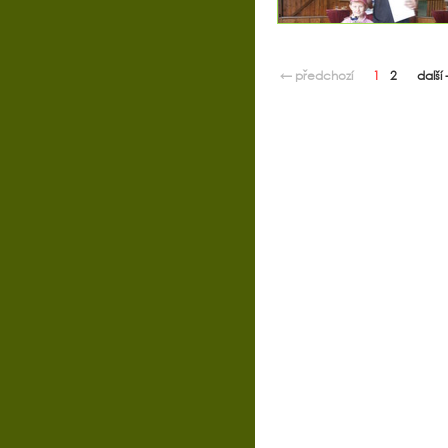
← předchozí
1
2
další