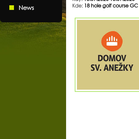
Kde:
18 hole golf course G
News