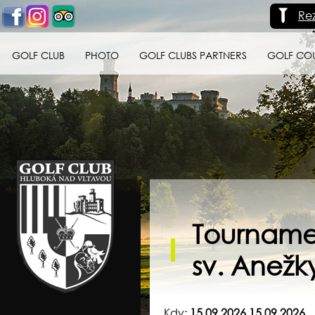
Re
GOLF CLUB
PHOTO
GOLF CLUBS PARTNERS
GOLF CO
Golf klub Hluboká
nad Vltavou
Tourname
sv. Anežk
Kdy:
15.09.2026 15.09.2026