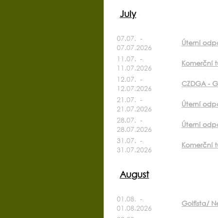
July
07.07. -
Úterní odp
07.07.2026
11.07. -
Komerční t
11.07.2026
12.07. -
CZDGA - Go
12.07.2026
21.07. -
Úterní odp
21.07.2026
28.07. -
Úterní odp
28.07.2026
31.07. -
Komerční t
31.07.2026
August
01.08. -
Golfista/ N
01.08.2026