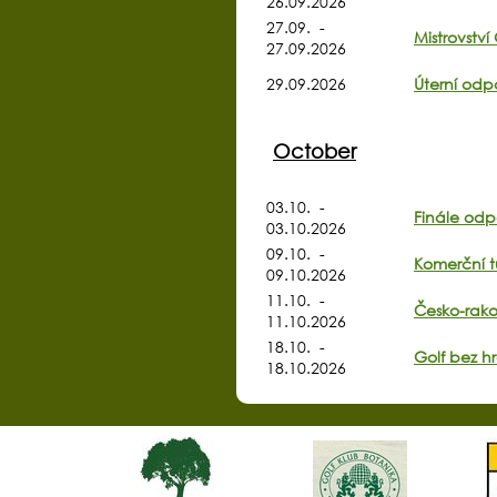
26.09.2026
27.09. -
Mistrovství
27.09.2026
29.09.2026
Úterní odp
October
03.10. -
Finále odp
03.10.2026
09.10. -
Komerční t
09.10.2026
11.10. -
Česko-rako
11.10.2026
18.10. -
Golf bez h
18.10.2026