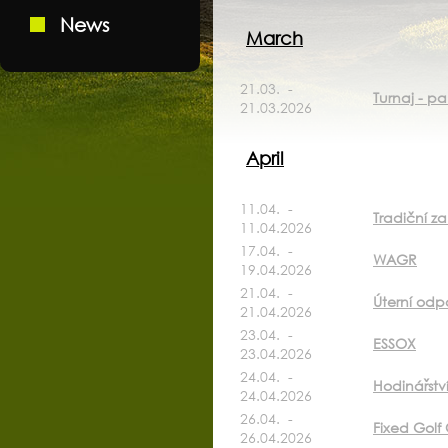
News
March
21.03. -
Turnaj - pa
21.03.2026
April
11.04. -
Tradiční z
11.04.2026
17.04. -
WAGR
19.04.2026
21.04. -
Úterní odp
21.04.2026
23.04. -
ESSOX
23.04.2026
24.04. -
Hodinářstv
24.04.2026
26.04. -
Fixed Golf
26.04.2026