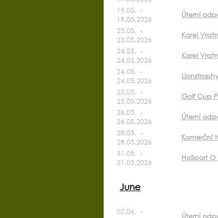
19.05. -
Úterní odpo
19.05.2026
23.05. -
Karel Vrat
23.05.2026
24.05. -
Karel Vrat
24.05.2026
24.05. -
Lionstroph
24.05.2026
25.05. -
Golf Cup P
25.05.2026
26.05. -
Úterní odp
26.05.2026
28.05. -
Komerční t
28.05.2026
31.05. -
HoSport O k
31.05.2026
June
02.06. -
Úterní odpo