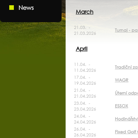
News
March
21.03. -
Turnaj - pa
21.03.2026
April
11.04. -
Tradiční z
11.04.2026
17.04. -
WAGR
19.04.2026
21.04. -
Úterní odp
21.04.2026
23.04. -
ESSOX
23.04.2026
24.04. -
Hodinářstv
24.04.2026
26.04. -
Fixed Golf
26.04.2026