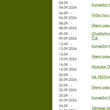
04.09. -
Komerční t
04.09.2026
06.09. -
Týčko Tour
06.09.2026
08.09. -
Úterní odpo
08.09.2026
09.09. -
Charitativ
09.09.2026
Č.B.
12.09. -
Komerční t
12.09.2026
15.09. -
Úterní odp
15.09.2026
16.09. -
Hluboká O
16.09.2026
20.09. -
XIII. FES
20.09.2026
22.09. -
Úterní odp
22.09.2026
25.09. -
Komerční t
25.09.2026
26.09. -
Oktober Go