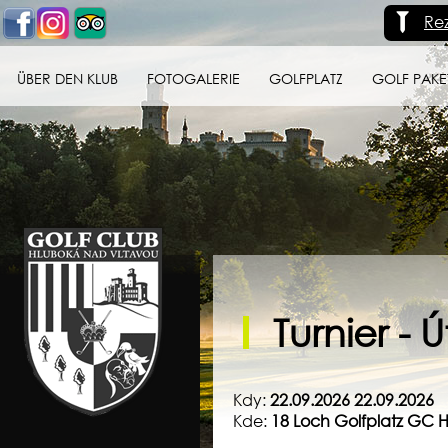
Re
ÜBER DEN KLUB
FOTOGALERIE
GOLFPLATZ
GOLF PAKE
Golf klub Hluboká
nad Vltavou
Turnier -
Kdy:
22.09.2026 22.09.2026
Kde:
18 Loch Golfplatz GC 