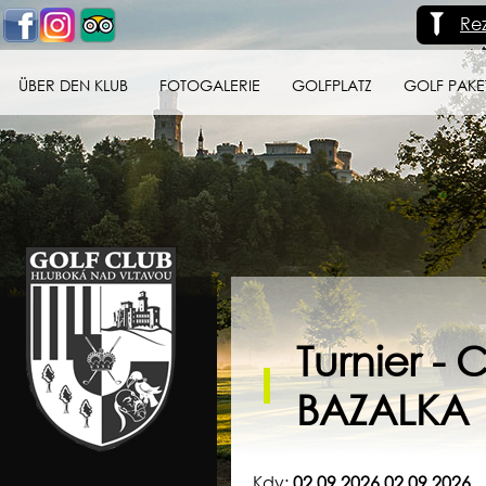
Re
ÜBER DEN KLUB
FOTOGALERIE
GOLFPLATZ
GOLF PAKE
Golf klub Hluboká
nad Vltavou
Turnier 
BAZALKA
Kdy:
02.09.2026 02.09.2026