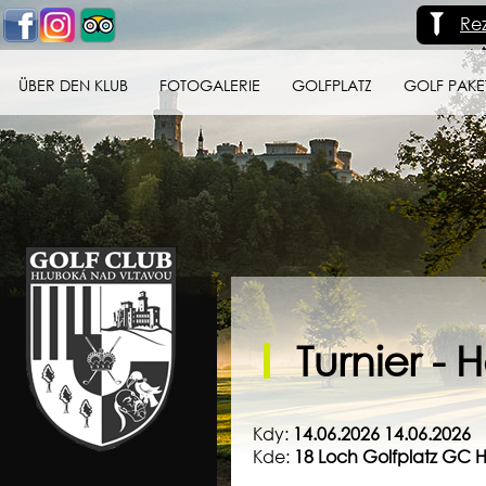
Re
ÜBER DEN KLUB
FOTOGALERIE
GOLFPLATZ
GOLF PAKE
Golf klub Hluboká
nad Vltavou
Turnier - 
Kdy:
14.06.2026 14.06.2026
Kde:
18 Loch Golfplatz GC 