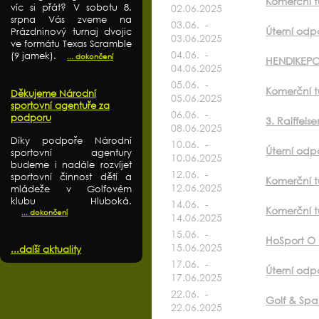
Komerční t
víc si přát? V sobotu 8.
02.06.2025
srpna Vás zveme na
03.06. -
Úterní odpo
Prázdninový turnaj dvojic
03.06.2025
ve formátu Texas Scramble
04.06. -
(9 jamek).
... dokončení
HENDIKEPO
04.06.2025
05.06. -
Komerční t
Děkujeme Národní
05.06.2025
sportovní agentuře za
06.06. -
podporu
3. Raiffei
08.06.2025
Díky podpoře Národní
10.06. -
Úterní odp
sportovní agentury
10.06.2025
budeme i nadále rozvíjet
12.06. -
sportovní činnost dětí a
Komerční t
12.06.2025
mládeže v Golfovém
klubu Hluboká.
14.06. -
Komerční t
... dokončení
14.06.2025
15.06. -
HoSport O k
15.06.2025
...další aktuality
17.06. -
Úterní odp
17.06.2025
22.06. -
Golf & Sp
22.06.2025