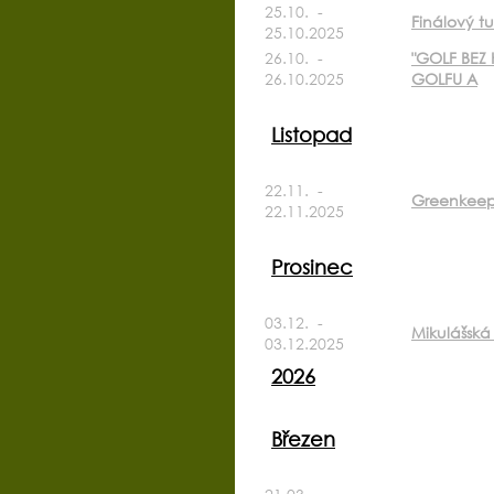
25.10. -
Finálový t
25.10.2025
26.10. -
"GOLF BEZ
26.10.2025
GOLFU A
Listopad
22.11. -
Greenkeep
22.11.2025
Prosinec
03.12. -
Mikulášská
03.12.2025
2026
Březen