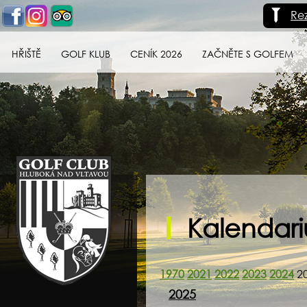
Re
HŘIŠTĚ
GOLF KLUB
CENÍK 2026
ZAČNĚTE S GOLFEM
Golf klub Hluboká
nad Vltavou
Kalendar
1970
2021
2022
2023
2024
2
2025