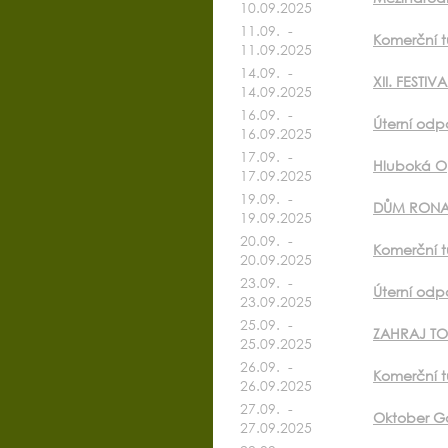
10.09.2025
11.09. -
Komerční t
11.09.2025
14.09. -
XII. FEST
14.09.2025
16.09. -
Úterní odp
16.09.2025
17.09. -
Hluboká O
17.09.2025
19.09. -
DŮM RONA
19.09.2025
20.09. -
Komerční t
20.09.2025
23.09. -
Úterní odp
23.09.2025
25.09. -
ZAHRAJ TO 
25.09.2025
26.09. -
Komerční t
26.09.2025
27.09. -
Oktober Go
27.09.2025