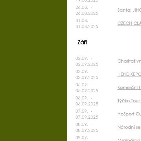
26.08. -
Santal JI
26.08.2025
31.08. -
CZECH CLA
31.08.2025
Září
02.09. -
Charitativ
02.09.2025
03.09. -
HENDIKEPO
03.09.2025
05.09. -
Komerční t
05.09.2025
06.09. -
Týčko Tour
06.09.2025
07.09. -
HoSport Cu
07.09.2025
08.09. -
Národní se
08.09.2025
09.09. -
Mezinárodn