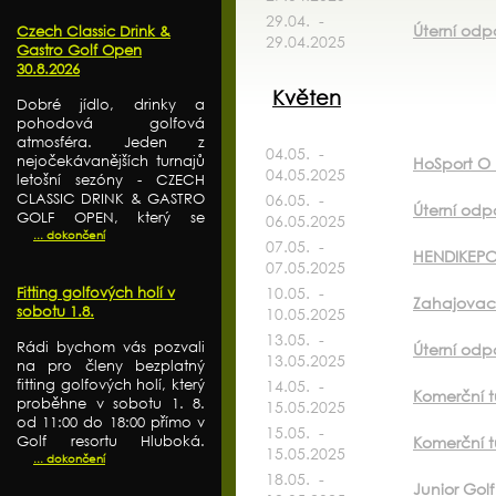
29.04. -
Úterní odp
Czech Classic Drink &
29.04.2025
Gastro Golf Open
30.8.2026
Květen
Dobré jídlo, drinky a
pohodová golfová
atmosféra. Jeden z
04.05. -
nejočekávanějších turnajů
HoSport O k
04.05.2025
letošní sezóny - CZECH
CLASSIC DRINK & GASTRO
06.05. -
Úterní odp
GOLF OPEN, který se
06.05.2025
... dokončení
07.05. -
HENDIKEPO
07.05.2025
10.05. -
Fitting golfových holí v
Zahajovací 
sobotu 1.8.
10.05.2025
13.05. -
Rádi bychom vás pozvali
Úterní odpo
13.05.2025
na pro členy bezplatný
fitting golfových holí, který
14.05. -
Komerční t
proběhne v sobotu 1. 8.
15.05.2025
od 11:00 do 18:00 přímo v
15.05. -
Golf resortu Hluboká.
Komerční t
15.05.2025
... dokončení
18.05. -
Junior Gol