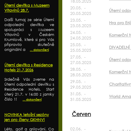
18.05.2025
Úterní devítka s Muzeem
20.05. -
Úterní odp
Vltavínů 28.7.
20.05.2025
Další turnaj ze série Úterní
23.05. -
Hra pro Er
odpolední devítka ve
23.05.2025
spolupráci s Muzeem
24.05. -
Vltavínů v Českém
Komerční t
24.05.2025
Krumlově, které si pro Vás
25.05. -
připravilo skutečně
DIVADELNÍ 
originální a
25.05.2025
... dokončení
27.05. -
Úterní odpo
27.05.2025
Úterní devítka s Residence
28.05. -
Hotels 21.7.2026
Komerční t
28.05.2025
Srdečně Vás zveme na
29.05. -
Charitativ
Úterní odpolední devítku s
29.05.2025
Residence Hotels. Start
31.05. -
úterý 21.7. v 16:00 z jamky
World Ama
31.05.2025
číslo 1!
... dokončení
Červen
NOVINKA letošní sezóny
jen pro členy GKHNV!
02.06. -
Léto, golf a grilování. Co