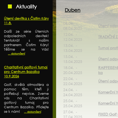
Aktuality
Duben
Úterní devítka s Čistím Káry
11.8.
08.04. -
Úterní odpo
08.04.2025
Další ze série Úterních
12.04. -
odpoledních devítek!
TRADIČNÍ 
12.04.2025
Tentokrát s naším
partnerem Čistím Káry!
13.04. -
Turnaj pro
Těšíme se na Vás!
13.04.2025
... dokončení
15.04. -
Úterní odp
15.04.2025
Charitativní golfový turnaj
18.04. -
RAIFFEISE
pro Centrum Bazalka
20.04.2025
ka
10.9.2026
22.04. -
Úterní odp
22.04.2025
Golf, skvělá atmosféra a
pomoc těm, kteří ji
24.04. -
Komerční t
potřebují nejvíce. Zveme
24.04.2025
vás na Charitativní
25.04. -
golfový turnaj pro
Komerční t
25.04.2025
Centrum Bazalka. Přidejte
se k nám!
27.04. -
... dokončení
FIXED Gol
27.04.2025