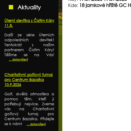
Kde:
18 jamkové hřiště GC 
Aktuality
Úterní devítka s Čistím Káry
11.8.
Další ze série Úterních
odpoledních devítek!
Tentokrát s naším
partnerem Čistím Káry!
Těšíme se na Vás!
... dokončení
Charitativní golfový turnaj
pro Centrum Bazalka
10.9.2026
Golf, skvělá atmosféra a
pomoc těm, kteří ji
potřebují nejvíce. Zveme
vás na Charitativní
golfový turnaj pro
Centrum Bazalka. Přidejte
se k nám!
... dokončení