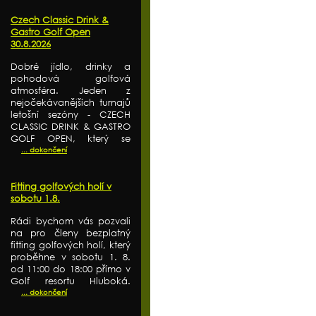
Czech Classic Drink &
Gastro Golf Open
30.8.2026
Dobré jídlo, drinky a
pohodová golfová
atmosféra. Jeden z
nejočekávanějších turnajů
letošní sezóny - CZECH
CLASSIC DRINK & GASTRO
GOLF OPEN, který se
... dokončení
Fitting golfových holí v
sobotu 1.8.
Rádi bychom vás pozvali
na pro členy bezplatný
fitting golfových holí, který
proběhne v sobotu 1. 8.
od 11:00 do 18:00 přímo v
Golf resortu Hluboká.
... dokončení