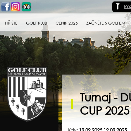
Re
HŘIŠTĚ
GOLF KLUB
CENÍK 2026
ZAČNĚTE S GOLFEM
Golf klub Hluboká
nad Vltavou
Turnaj 
CUP 2025
Kdy:
19.09.2025 19.09.2025