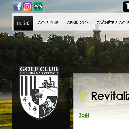
GOLF KLUB
CENÍK 2026
ZAČNĚTE S GOL
HŘIŠTĚ
Golf klub Hluboká
nad Vltavou
Revital
Zpět