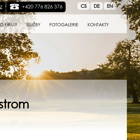
CS
DE
EN
z
+420 776 826 376
O FIRMY
SLUŽBY
FOTOGALERIE
KONTAKTY
 strom