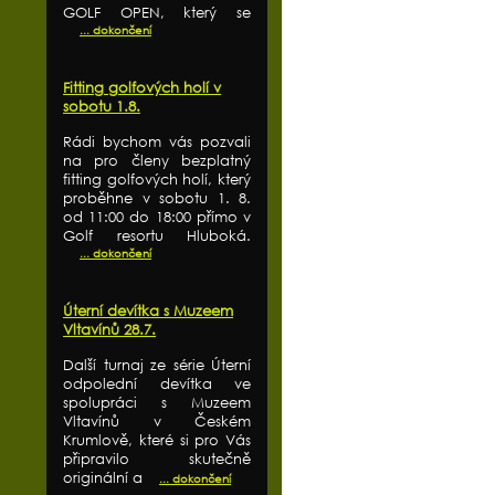
GOLF OPEN, který se
... dokončení
Fitting golfových holí v
sobotu 1.8.
Rádi bychom vás pozvali
na pro členy bezplatný
fitting golfových holí, který
proběhne v sobotu 1. 8.
od 11:00 do 18:00 přímo v
Golf resortu Hluboká.
... dokončení
Úterní devítka s Muzeem
Vltavínů 28.7.
Další turnaj ze série Úterní
odpolední devítka ve
spolupráci s Muzeem
Vltavínů v Českém
Krumlově, které si pro Vás
připravilo skutečně
originální a
... dokončení