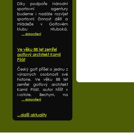
Díky podpoře Národní
sportovní agentury
budeme i nadále rozvíjet
sportovní činnost dětí a
mládeže v Golfovém
klubu Hluboká.
... dokončení
Ve věku 88 let zemřel
golfový architekt Kamil
Pilát
Český golf přišel o jednu z
výrazných osobností své
historie. Ve věku 88 let
zemřel golfový architekt
Kamil Pilát, autor hřišť v
Motole, Bechyni, na
... dokončení
...další aktuality