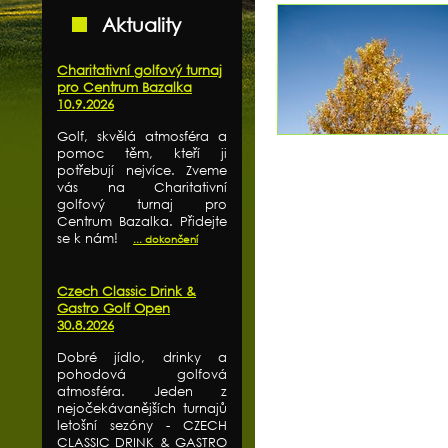
Aktuality
Charitativní golfový turnaj
pro Centrum Bazalka
10.9.2026
Golf, skvělá atmosféra a
pomoc těm, kteří ji
potřebují nejvíce. Zveme
vás na Charitativní
golfový turnaj pro
Centrum Bazalka. Přidejte
se k nám!
... dokončení
Czech Classic Drink &
Gastro Golf Open
30.8.2026
Dobré jídlo, drinky a
pohodová golfová
atmosféra. Jeden z
nejočekávanějších turnajů
letošní sezóny - CZECH
CLASSIC DRINK & GASTRO