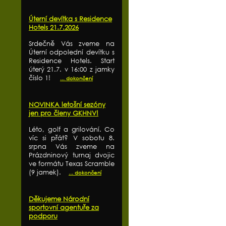
Úterní devítka s Residence
Hotels 21.7.2026
Srdečně Vás zveme na
Úterní odpolední devítku s
Residence Hotels. Start
úterý 21.7. v 16:00 z jamky
číslo 1!
... dokončení
NOVINKA letošní sezóny
jen pro členy GKHNV!
Léto, golf a grilování. Co
víc si přát? V sobotu 8.
srpna Vás zveme na
Prázdninový turnaj dvojic
ve formátu Texas Scramble
(9 jamek).
... dokončení
Děkujeme Národní
sportovní agentuře za
podporu