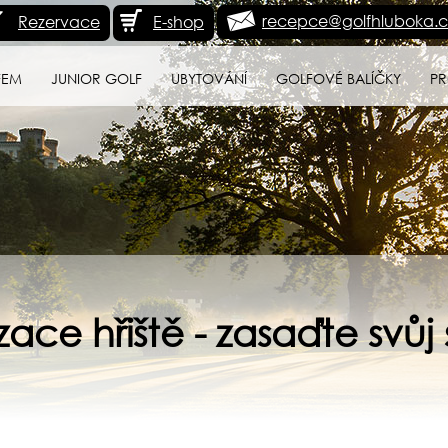
recepce@golfhluboka.c
Rezervace
E-shop
FEM
JUNIOR GOLF
UBYTOVÁNÍ
GOLFOVÉ BALÍČKY
PR
izace hřiště - zasaďte svůj