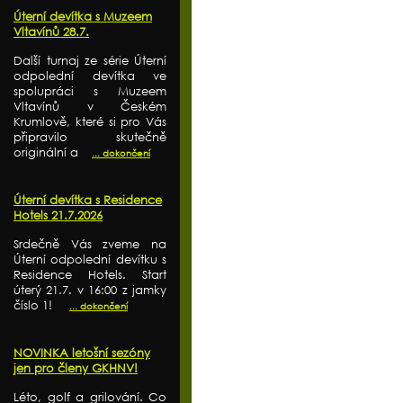
Úterní devítka s Muzeem
Vltavínů 28.7.
Další turnaj ze série Úterní
odpolední devítka ve
spolupráci s Muzeem
Vltavínů v Českém
Krumlově, které si pro Vás
připravilo skutečně
originální a
... dokončení
Úterní devítka s Residence
Hotels 21.7.2026
Srdečně Vás zveme na
Úterní odpolední devítku s
Residence Hotels. Start
úterý 21.7. v 16:00 z jamky
číslo 1!
... dokončení
NOVINKA letošní sezóny
jen pro členy GKHNV!
Léto, golf a grilování. Co