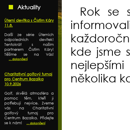
Aktuality
Rok se 
Úterní devítka s Čistím Káry
informova
11.8.
každoroč
Další ze série Úterních
odpoledních devítek!
Tentokrát s naším
kde jsme s
partnerem Čistím Káry!
Těšíme se na Vás!
... dokončení
nejlepším
několika k
Charitativní golfový turnaj
pro Centrum Bazalka
10.9.2026
Golf, skvělá atmosféra a
pomoc těm, kteří ji
potřebují nejvíce. Zveme
vás na Charitativní
golfový turnaj pro
Centrum Bazalka. Přidejte
se k nám!
... dokončení