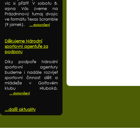
víc si přát? V sobotu 8.
srpna Vás zveme na
Prázdninový turnaj dvojic
ve formátu Texas Scramble
(9 jamek).
... dokončení
Děkujeme Národní
sportovní agentuře za
podporu
Díky podpoře Národní
sportovní agentury
budeme i nadále rozvíjet
sportovní činnost dětí a
mládeže v Golfovém
klubu Hluboká.
... dokončení
...další aktuality