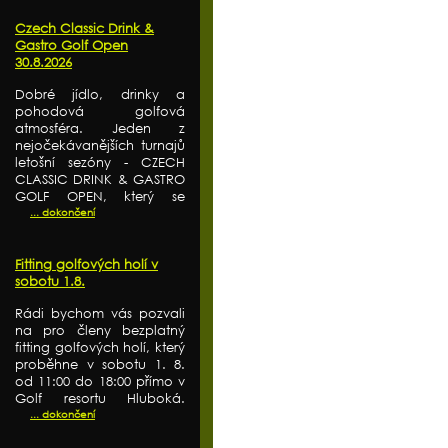
Czech Classic Drink &
Gastro Golf Open
30.8.2026
Dobré jídlo, drinky a
pohodová golfová
atmosféra. Jeden z
nejočekávanějších turnajů
letošní sezóny - CZECH
CLASSIC DRINK & GASTRO
GOLF OPEN, který se
... dokončení
Fitting golfových holí v
sobotu 1.8.
Rádi bychom vás pozvali
na pro členy bezplatný
fitting golfových holí, který
proběhne v sobotu 1. 8.
od 11:00 do 18:00 přímo v
Golf resortu Hluboká.
... dokončení