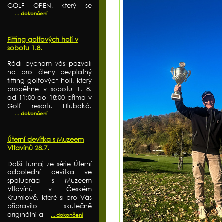
GOLF OPEN, který se
... dokončení
Fitting golfových holí v
sobotu 1.8.
Rádi bychom vás pozvali
na pro členy bezplatný
fitting golfových holí, který
proběhne v sobotu 1. 8.
od 11:00 do 18:00 přímo v
Golf resortu Hluboká.
... dokončení
Úterní devítka s Muzeem
Vltavínů 28.7.
Další turnaj ze série Úterní
odpolední devítka ve
spolupráci s Muzeem
Vltavínů v Českém
Krumlově, které si pro Vás
připravilo skutečně
originální a
... dokončení