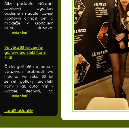
Díky podpoře Národní
sportovní agentury
budeme i nadále rozvíjet
sportovní činnost dětí a
mládeže v Golfovém
klubu Hluboká.
... dokončení
Ve věku 88 let zemřel
golfový architekt Kamil
Pilát
Český golf přišel o jednu z
výrazných osobností své
historie. Ve věku 88 let
zemřel golfový architekt
Kamil Pilát, autor hřišť v
Motole, Bechyni, na
... dokončení
...další aktuality