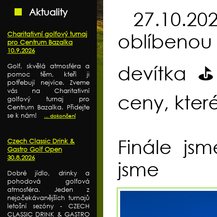
Aktuality
27.10.20
Charitativní golfový turnaj
oblíbenou 
pro Centrum Bazalka
10.9.2026
Golf, skvělá atmosféra a
devítka ⛳️
pomoc těm, kteří ji
potřebují nejvíce. Zveme
vás na Charitativní
ceny, kter
golfový turnaj pro
Centrum Bazalka. Přidejte
se k nám!
... dokončení
Finále js
Czech Classic Drink &
Gastro Golf Open
30.8.2026
jsme
Dobré jídlo, drinky a
pohodová golfová
atmosféra. Jeden z
nejočekávanějších turnajů
letošní sezóny - CZECH
CLASSIC DRINK & GASTRO