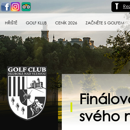
Re
HŘIŠTĚ
GOLF KLUB
CENÍK 2026
ZAČNĚTE S GOLFEM
Golf klub Hluboká
nad Vltavou
Finálo
svého 