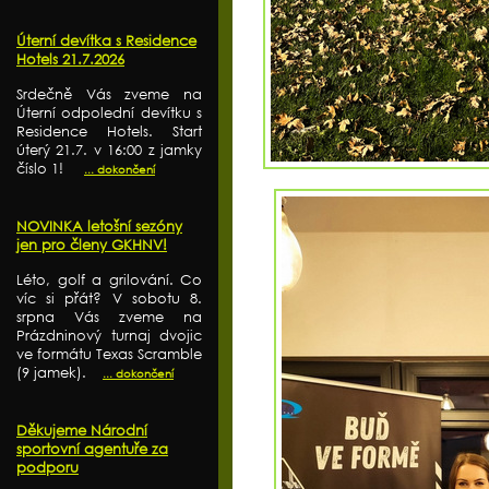
Úterní devítka s Residence
Hotels 21.7.2026
Srdečně Vás zveme na
Úterní odpolední devítku s
Residence Hotels. Start
úterý 21.7. v 16:00 z jamky
číslo 1!
... dokončení
NOVINKA letošní sezóny
jen pro členy GKHNV!
Léto, golf a grilování. Co
víc si přát? V sobotu 8.
srpna Vás zveme na
Prázdninový turnaj dvojic
ve formátu Texas Scramble
(9 jamek).
... dokončení
Děkujeme Národní
sportovní agentuře za
podporu