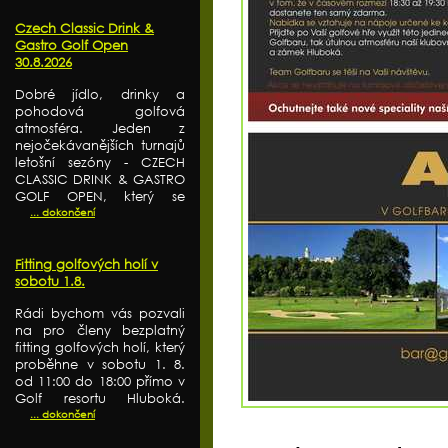
Czech Classic Drink &
Gastro Golf Open
30.8.2026
Dobré jídlo, drinky a
pohodová golfová
atmosféra. Jeden z
nejočekávanějších turnajů
letošní sezóny - CZECH
CLASSIC DRINK & GASTRO
GOLF OPEN, který se
... dokončení
Fitting golfových holí v
sobotu 1.8.
Rádi bychom vás pozvali
na pro členy bezplatný
fitting golfových holí, který
proběhne v sobotu 1. 8.
od 11:00 do 18:00 přímo v
Golf resortu Hluboká.
... dokončení