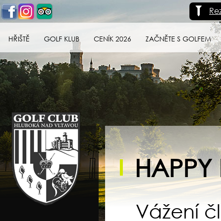
Re
HŘIŠTĚ
GOLF KLUB
CENÍK 2026
ZAČNĚTE S GOLFEM
Golf klub Hluboká
nad Vltavou
HAPPY 
Vážení 