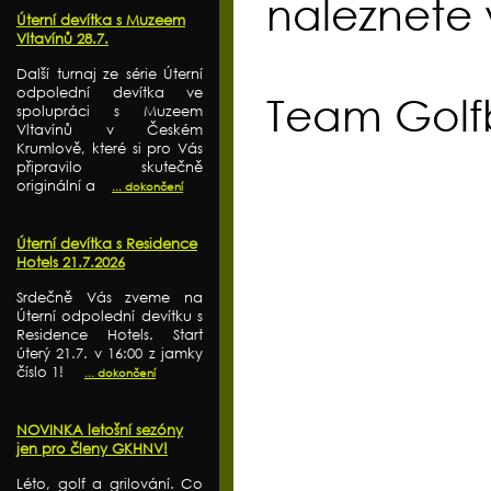
naleznete
Úterní devítka s Muzeem
Vltavínů 28.7.
Další turnaj ze série Úterní
odpolední devítka ve
Team Golfb
spolupráci s Muzeem
Vltavínů v Českém
Krumlově, které si pro Vás
připravilo skutečně
originální a
... dokončení
Úterní devítka s Residence
Hotels 21.7.2026
Srdečně Vás zveme na
Úterní odpolední devítku s
Residence Hotels. Start
úterý 21.7. v 16:00 z jamky
číslo 1!
... dokončení
NOVINKA letošní sezóny
jen pro členy GKHNV!
Léto, golf a grilování. Co