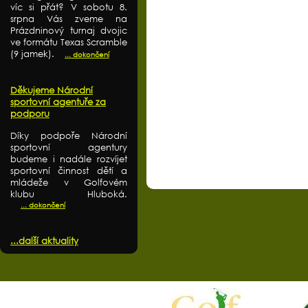
víc si přát? V sobotu 8.
srpna Vás zveme na
Prázdninový turnaj dvojic
ve formátu Texas Scramble
(9 jamek).
... dokončení
Děkujeme Národní
sportovní agentuře za
podporu
Díky podpoře Národní
sportovní agentury
budeme i nadále rozvíjet
sportovní činnost dětí a
mládeže v Golfovém
klubu Hluboká.
... dokončení
...další aktuality