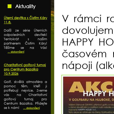
Aktuality
V rámci ro
Úterní devítka s Čistím Káry
11.8.
dovoluje
Další ze série Úterních
odpoledních devítek!
HAPPY HOU
Tentokrát s naším
partnerem Čistím Káry!
Těšíme se na Vás!
časovém r
... dokončení
nápoji (al
Charitativní golfový turnaj
pro Centrum Bazalka
10.9.2026
Golf, skvělá atmosféra a
pomoc těm, kteří ji
potřebují nejvíce. Zveme
vás na Charitativní
golfový turnaj pro
Centrum Bazalka. Přidejte
se k nám!
... dokončení