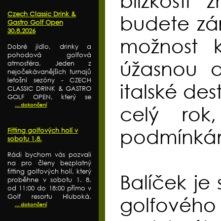
blízkost
Czech Classic Drink &
budete zá
Gastro Golf Open
30.8.2026
možnost k
Dobré jídlo, drinky a
pohodová golfová
úžasnou a
atmosféra. Jeden z
nejočekávanějších turnajů
letošní sezóny - CZECH
italské des
CLASSIC DRINK & GASTRO
GOLF OPEN, který se
... dokončení
celý rok
podmínká
Fitting golfových holí v
sobotu 1.8.
Rádi bychom vás pozvali
na pro členy bezplatný
fitting golfových holí, který
Balíček je
proběhne v sobotu 1. 8.
od 11:00 do 18:00 přímo v
Golf resortu Hluboká.
golfového 
... dokončení