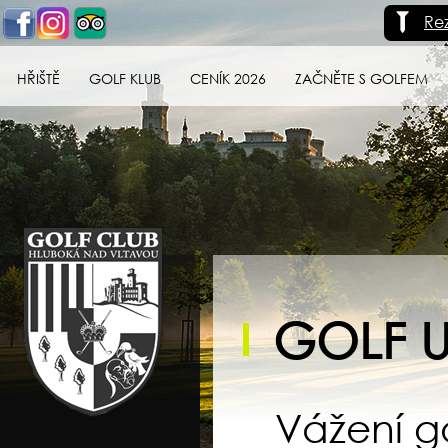
Re
HŘIŠTĚ
GOLF KLUB
CENÍK 2026
ZAČNĚTE S GOLFEM
Golf klub Hluboká
nad Vltavou
GOLF U
Vážení go