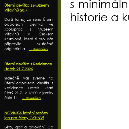
s minimální
Úterní devítka s Muzeem
Vltavínů 28.7.
historie a k
Další turnaj ze série Úterní
odpolední devítka ve
spolupráci s Muzeem
Vltavínů v Českém
Krumlově, které si pro Vás
připravilo skutečně
originální a
... dokončení
Úterní devítka s Residence
Hotels 21.7.2026
Srdečně Vás zveme na
Úterní odpolední devítku s
Residence Hotels. Start
úterý 21.7. v 16:00 z jamky
číslo 1!
... dokončení
NOVINKA letošní sezóny
jen pro členy GKHNV!
Léto, golf a grilování. Co