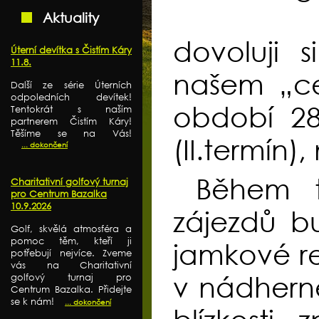
Aktuality
dovoluji 
Úterní devítka s Čistím Káry
11.8.
našem „ce
Další ze série Úterních
odpoledních devítek!
období 28.
Tentokrát s naším
partnerem Čistím Káry!
Těšíme se na Vás!
(II.termín)
... dokončení
Během t
Charitativní golfový turnaj
pro Centrum Bazalka
10.9.2026
zájezdů bu
Golf, skvělá atmosféra a
pomoc těm, kteří ji
jamkové r
potřebují nejvíce. Zveme
vás na Charitativní
v nádherné
golfový turnaj pro
Centrum Bazalka. Přidejte
se k nám!
... dokončení