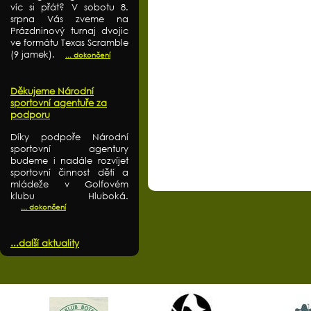
víc si přát? V sobotu 8.
srpna Vás zveme na
Prázdninový turnaj dvojic
ve formátu Texas Scramble
(9 jamek).
... dokončení
Děkujeme Národní
sportovní agentuře za
podporu
Díky podpoře Národní
sportovní agentury
budeme i nadále rozvíjet
sportovní činnost dětí a
mládeže v Golfovém
klubu Hluboká.
... dokončení
...další aktuality