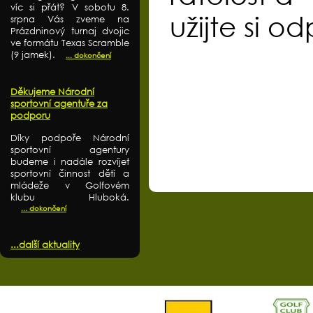
víc si přát? V sobotu 8.
užijte si o
srpna Vás zveme na
Prázdninový turnaj dvojic
ve formátu Texas Scramble
(9 jamek).
... dokončení
Děkujeme Národní
sportovní agentuře za
podporu
Díky podpoře Národní
sportovní agentury
budeme i nadále rozvíjet
sportovní činnost dětí a
mládeže v Golfovém
klubu Hluboká.
... dokončení
...další aktuality