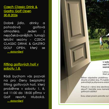
Czech Classic Drink &
Gastro Golf Open
30.8.2026
Dobré jídlo, drinky a
pohodová golfová
atmosféra. Jeden z
nejočekávanějších turnajů
letošní sezóny - CZECH
CLASSIC DRINK & GASTRO
GOLF OPEN, který se
... dokončení
Fitting golfových holí v
sobotu 1.8.
Rádi bychom vás pozvali
na pro členy bezplatný
fitting golfových holí, který
proběhne v sobotu 1. 8.
od 11:00 do 18:00 přímo v
Golf resortu Hluboká.
... dokončení