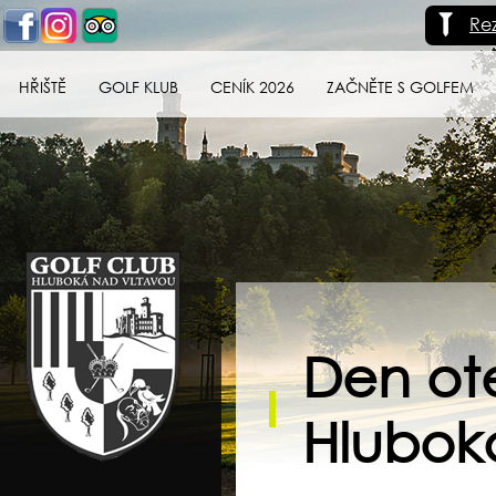
Re
HŘIŠTĚ
GOLF KLUB
CENÍK 2026
ZAČNĚTE S GOLFEM
Golf klub Hluboká
nad Vltavou
Den ote
Hlubok