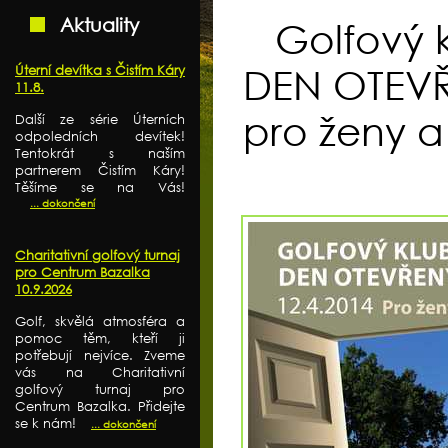
Aktuality
Golfový 
Úterní devítka s Čistím Káry
DEN OTEV
11.8.
pro ženy a
Další ze série Úterních
odpoledních devítek!
Tentokrát s naším
partnerem Čistím Káry!
Těšíme se na Vás!
... dokončení
Charitativní golfový turnaj
pro Centrum Bazalka
10.9.2026
Golf, skvělá atmosféra a
pomoc těm, kteří ji
potřebují nejvíce. Zveme
vás na Charitativní
golfový turnaj pro
Centrum Bazalka. Přidejte
se k nám!
... dokončení