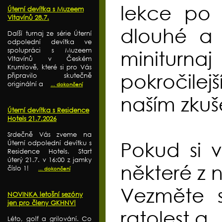
lekce po 
Úterní devítka s Muzeem
Vltavínů 28.7.
dlouhé a 
Další turnaj ze série Úterní
odpolední devítka ve
spolupráci s Muzeem
miniturnaj
Vltavínů v Českém
Krumlově, které si pro Vás
pokročile
připravilo skutečně
originální a
... dokončení
naším zku
Úterní devítka s Residence
Hotels 21.7.2026
Srdečně Vás zveme na
Pokud si 
Úterní odpolední devítku s
Residence Hotels. Start
úterý 21.7. v 16:00 z jamky
některé z n
číslo 1!
... dokončení
Vezměte 
NOVINKA letošní sezóny
jen pro členy GKHNV!
ratolest a
Léto, golf a grilování. Co