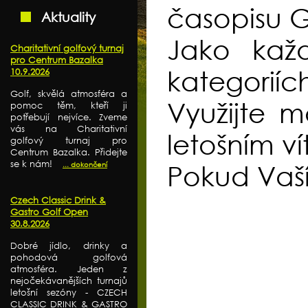
časopisu G
Aktuality
Jako kaž
Charitativní golfový turnaj
pro Centrum Bazalka
kategoriích
10.9.2026
Golf, skvělá atmosféra a
Využijte m
pomoc těm, kteří ji
potřebují nejvíce. Zveme
vás na Charitativní
letošním v
golfový turnaj pro
Centrum Bazalka. Přidejte
se k nám!
... dokončení
Pokud Vaš
Czech Classic Drink &
Gastro Golf Open
30.8.2026
Dobré jídlo, drinky a
pohodová golfová
atmosféra. Jeden z
nejočekávanějších turnajů
letošní sezóny - CZECH
CLASSIC DRINK & GASTRO