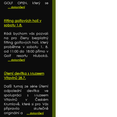
GOLF OPEN, který se
... dokončení
Fitting golfových holí v
sobotu 1.8.
Rádi bychom vás pozvali
na pro členy bezplatný
fitting golfových holí, který
proběhne v sobotu 1. 8.
od 11:00 do 18:00 přímo v
Golf resortu Hluboká.
... dokončení
Úterní devítka s Muzeem
Vltavínů 28.7.
Další turnaj ze série Úterní
odpolední devítka ve
spolupráci s Muzeem
Vltavínů v Českém
Krumlově, které si pro Vás
připravilo skutečně
originální a
... dokončení