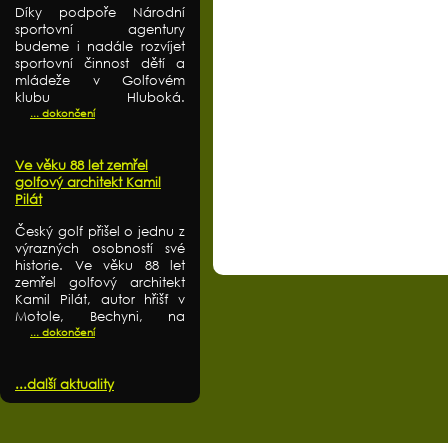
Díky podpoře Národní
sportovní agentury
budeme i nadále rozvíjet
sportovní činnost dětí a
mládeže v Golfovém
klubu Hluboká.
... dokončení
Ve věku 88 let zemřel
golfový architekt Kamil
Pilát
Český golf přišel o jednu z
výrazných osobností své
historie. Ve věku 88 let
zemřel golfový architekt
Kamil Pilát, autor hřišť v
Motole, Bechyni, na
... dokončení
...další aktuality