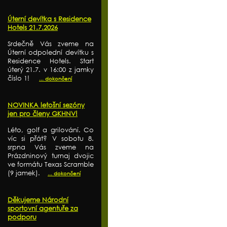
Úterní devítka s Residence
Hotels 21.7.2026
Srdečně Vás zveme na
Úterní odpolední devítku s
Residence Hotels. Start
úterý 21.7. v 16:00 z jamky
číslo 1!
... dokončení
NOVINKA letošní sezóny
jen pro členy GKHNV!
Léto, golf a grilování. Co
víc si přát? V sobotu 8.
srpna Vás zveme na
Prázdninový turnaj dvojic
ve formátu Texas Scramble
(9 jamek).
... dokončení
Děkujeme Národní
sportovní agentuře za
podporu