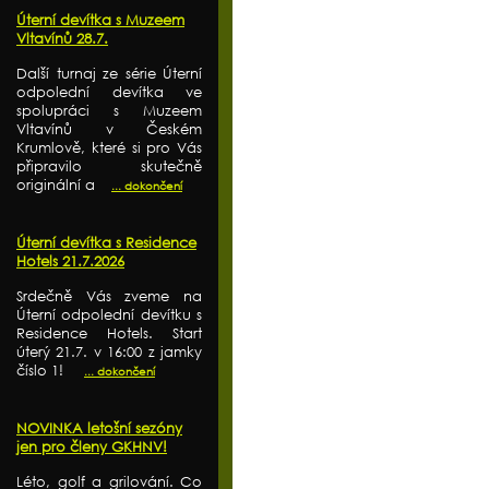
Úterní devítka s Muzeem
Vltavínů 28.7.
Další turnaj ze série Úterní
odpolední devítka ve
spolupráci s Muzeem
Vltavínů v Českém
Krumlově, které si pro Vás
připravilo skutečně
originální a
... dokončení
Úterní devítka s Residence
Hotels 21.7.2026
Srdečně Vás zveme na
Úterní odpolední devítku s
Residence Hotels. Start
úterý 21.7. v 16:00 z jamky
číslo 1!
... dokončení
NOVINKA letošní sezóny
jen pro členy GKHNV!
Léto, golf a grilování. Co