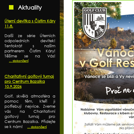
Aktuality
Úterní devítka s Čistím Káry
11.8.
Další ze série Úterních
odpoledních devítek!
Tentokrát s naším
partnerem Čistím Káry!
Těšíme se na Vás!
... dokončení
Charitativní golfový turnaj
pro Centrum Bazalka
10.9.2026
Golf, skvělá atmosféra a
pomoc těm, kteří ji
potřebují nejvíce. Zveme
vás na Charitativní
golfový turnaj pro
Centrum Bazalka. Přidejte
se k nám!
... dokončení