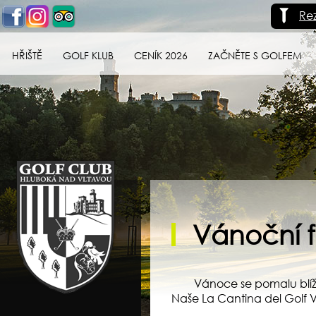
Re
HŘIŠTĚ
GOLF KLUB
CENÍK 2026
ZAČNĚTE S GOLFEM
Golf klub Hluboká
nad Vltavou
Vánoční f
Vánoce se pomalu blíží
Naše La Cantina del Golf V