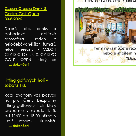
Czech Classic Drink &
Gastro Golf Open
30.8.2026
Dobré jídlo, drinky a
pohodová golfová
atmosféra. Jeden z
nejočekávanějších turnajů
letošní sezóny - CZECH
CLASSIC DRINK & GASTRO
GOLF OPEN, který se
... dokončení
Fitting golfových holí v
sobotu 1.8.
Rádi bychom vás pozvali
na pro členy bezplatný
fitting golfových holí, který
proběhne v sobotu 1. 8.
od 11:00 do 18:00 přímo v
Golf resortu Hluboká.
... dokončení