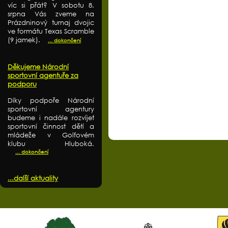
víc si přát? V sobotu 8.
srpna Vás zveme na
Prázdninový turnaj dvojic
ve formátu Texas Scramble
(9 jamek).
... dokončení
Děkujeme Národní
sportovní agentuře za
podporu
Díky podpoře Národní
sportovní agentury
budeme i nadále rozvíjet
sportovní činnost dětí a
mládeže v Golfovém
klubu Hluboká.
... dokončení
...další aktuality