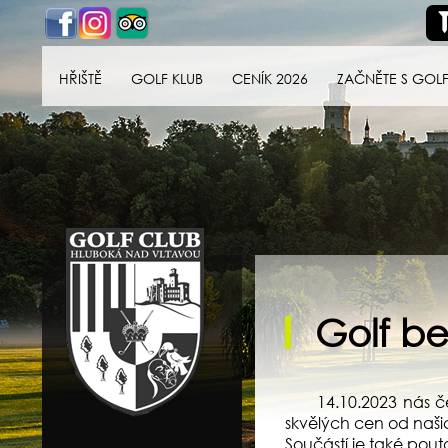
HŘIŠTĚ
GOLF KLUB
CENÍK 2026
ZAČNĚTE S GOL
Golf klub Hluboká
nad Vltavou
Golf be
14.10.2023 nás č
skvělých cen od naši
Součástí je také pout