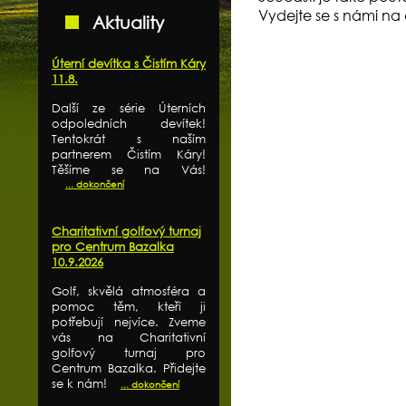
Vydejte se s námi na
Aktuality
Úterní devítka s Čistím Káry
11.8.
Další ze série Úterních
odpoledních devítek!
Tentokrát s naším
partnerem Čistím Káry!
Těšíme se na Vás!
... dokončení
Charitativní golfový turnaj
pro Centrum Bazalka
10.9.2026
Golf, skvělá atmosféra a
pomoc těm, kteří ji
potřebují nejvíce. Zveme
vás na Charitativní
golfový turnaj pro
Centrum Bazalka. Přidejte
se k nám!
... dokončení