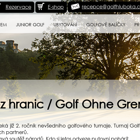
recepce@golfhluboka.c
Rezervace
E-shop
FEM
JUNIOR GOLF
UBYTOVÁNÍ
GOLFOVÉ BALÍČKY
PR
z hranic / Golf Ohne Gr
eká již 2. ročník nevšedního golfového turnaje. Turnaj Go
ch partnerů.
avá soutěž národů. Kdo si letos odveze putovní pohár?