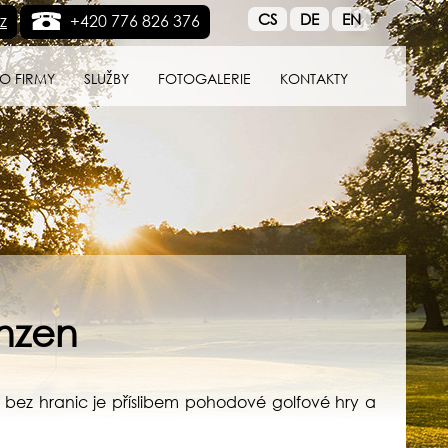
CS
DE
EN
z
+420 776 826 376
O FIRMY
SLUŽBY
FOTOGALERIE
KONTAKTY
enzen
lf bez hranic je příslibem pohodové golfové hry a