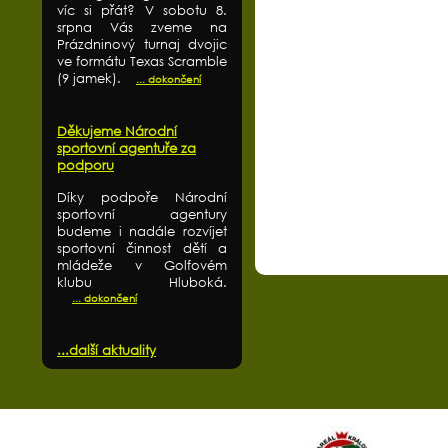
víc si přát? V sobotu 8.
srpna Vás zveme na
Prázdninový turnaj dvojic
ve formátu Texas Scramble
(9 jamek).
... dokončení
Děkujeme Národní
sportovní agentuře za
podporu
Díky podpoře Národní
sportovní agentury
budeme i nadále rozvíjet
sportovní činnost dětí a
mládeže v Golfovém
klubu Hluboká.
... dokončení
...další aktuality