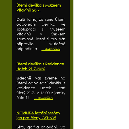
Úterní devítka s Muzeem
Vltavínů 28.7.
Další turnaj ze série Úterní
odpolední devítka ve
spolupráci s Muzeem
Vltavínů v Českém
Krumlově, které si pro Vás
připravilo skutečně
originální a
... dokončení
Úterní devítka s Residence
Hotels 21.7.2026
Srdečně Vás zveme na
Úterní odpolední devítku s
Residence Hotels. Start
úterý 21.7. v 16:00 z jamky
číslo 1!
... dokončení
NOVINKA letošní sezóny
jen pro členy GKHNV!
Léto, golf a grilování. Co