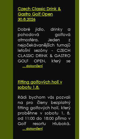
Czech Classic Drink &
Gastro Golf Open
30.8.2026
Dobré jídlo, drinky a
pohodová golfová
atmosféra. Jeden z
nejočekávanějších turnajů
letošní sezóny - CZECH
CLASSIC DRINK & GASTRO
GOLF OPEN, který se
... dokončení
Fitting golfových holí v
sobotu 1.8.
Rádi bychom vás pozvali
na pro členy bezplatný
fitting golfových holí, který
proběhne v sobotu 1. 8.
od 11:00 do 18:00 přímo v
Golf resortu Hluboká.
... dokončení