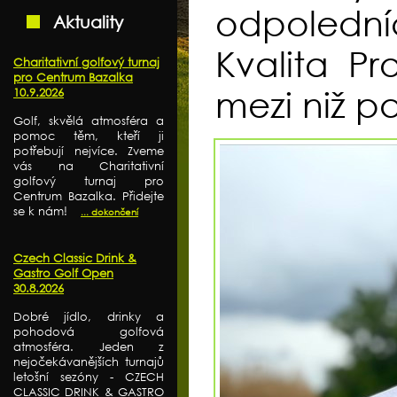
odpolední
Aktuality
Kvalita Pr
Charitativní golfový turnaj
pro Centrum Bazalka
mezi niž pa
10.9.2026
Golf, skvělá atmosféra a
pomoc těm, kteří ji
potřebují nejvíce. Zveme
vás na Charitativní
golfový turnaj pro
Centrum Bazalka. Přidejte
se k nám!
... dokončení
Czech Classic Drink &
Gastro Golf Open
30.8.2026
Dobré jídlo, drinky a
pohodová golfová
atmosféra. Jeden z
nejočekávanějších turnajů
letošní sezóny - CZECH
CLASSIC DRINK & GASTRO