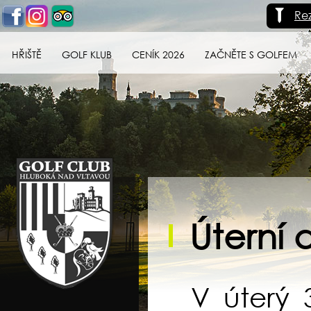
Re
HŘIŠTĚ
GOLF KLUB
CENÍK 2026
ZAČNĚTE S GOLFEM
Golf klub Hluboká
nad Vltavou
Úterní d
V úterý 3