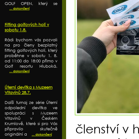
GOLF OPEN, který se
... dokončení
Fitting golfových holí v
sobotu 1.8.
Rádi bychom vás pozvali
na pro členy bezplatný
fitting golfových holí, který
proběhne v sobotu 1. 8.
od 11:00 do 18:00 přímo v
Golf resortu Hluboká.
... dokončení
Úterní devítka s Muzeem
Vltavínů 28.7.
Další turnaj ze série Úterní
odpolední devítka ve
spolupráci s Muzeem
Vltavínů v Českém
Krumlově, které si pro Vás
členství v
připravilo skutečně
originální a
... dokončení