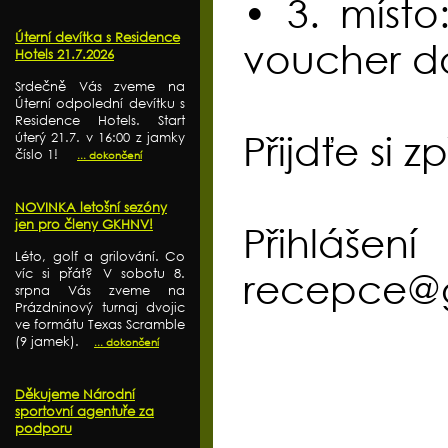
• 3. místo
Úterní devítka s Residence
voucher do
Hotels 21.7.2026
Srdečně Vás zveme na
Úterní odpolední devítku s
Residence Hotels. Start
Přijdťe si 
úterý 21.7. v 16:00 z jamky
číslo 1!
... dokončení
NOVINKA letošní sezóny
jen pro členy GKHNV!
Přihlá
Léto, golf a grilování. Co
víc si přát? V sobotu 8.
recepce@g
srpna Vás zveme na
Prázdninový turnaj dvojic
ve formátu Texas Scramble
(9 jamek).
... dokončení
Děkujeme Národní
sportovní agentuře za
podporu