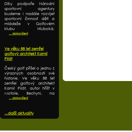
Díky podpoře Národní
sportovní agentury
budeme i nadále rozvíjet
sportovní činnost dětí a
mládeže v Golfovém
klubu Hluboká.
... dokončení
Ve věku 88 let zemřel
golfový architekt Kamil
Pilát
Český golf přišel o jednu z
výrazných osobností své
historie. Ve věku 88 let
zemřel golfový architekt
Kamil Pilát, autor hřišť v
Motole, Bechyni, na
... dokončení
...další aktuality