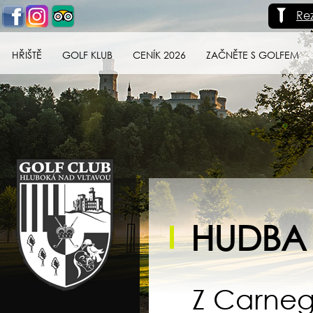
Re
HŘIŠTĚ
GOLF KLUB
CENÍK 2026
ZAČNĚTE S GOLFEM
Golf klub Hluboká
nad Vltavou
HUDBA 
Z Carneg