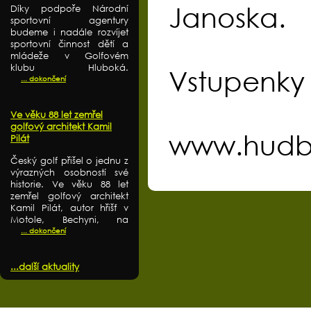
Janoska.
Díky podpoře Národní
sportovní agentury
budeme i nadále rozvíjet
sportovní činnost dětí a
mládeže v Golfovém
klubu Hluboká.
Vstupenky 
... dokončení
Ve věku 88 let zemřel
golfový architekt Kamil
www.hudb
Pilát
Český golf přišel o jednu z
výrazných osobností své
historie. Ve věku 88 let
zemřel golfový architekt
Kamil Pilát, autor hřišť v
Motole, Bechyni, na
... dokončení
...další aktuality