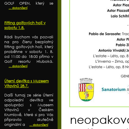
GOLF OPEN, který se
... dokončení
Fitting golfových holí v
sobotu 1.8.
Rádi bychom vás pozvali
na pro členy bezplatný
fitting golfových holí, který
proběhne v sobotu 1. 8.
od 11:00 do 18:00 přímo v
Golf resortu Hluboká.
... dokončení
Úterní devítka s Muzeem
Vltavínů 28.7.
Další turnaj ze série Úterní
odpolední devítka ve
spolupráci s Muzeem
Vltavínů v Českém
Krumlově, které si pro Vás
neopakova
připravilo skutečně
originální a
... dokončení