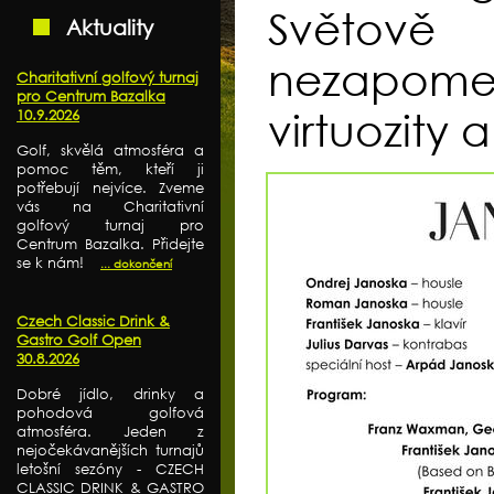
Světově 
Aktuality
nezapome
Charitativní golfový turnaj
pro Centrum Bazalka
virtuozity 
10.9.2026
Golf, skvělá atmosféra a
pomoc těm, kteří ji
potřebují nejvíce. Zveme
vás na Charitativní
golfový turnaj pro
Centrum Bazalka. Přidejte
se k nám!
... dokončení
Czech Classic Drink &
Gastro Golf Open
30.8.2026
Dobré jídlo, drinky a
pohodová golfová
atmosféra. Jeden z
nejočekávanějších turnajů
letošní sezóny - CZECH
CLASSIC DRINK & GASTRO