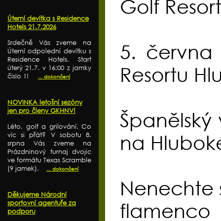
Golf Resor
Úterní devítka s Residence
Hotels 21.7.2026
Srdečně Vás zveme na
5. června
Úterní odpolední devítku s
Residence Hotels. Start
Resortu Hl
úterý 21.7. v 16:00 z jamky
číslo 1!
... dokončení
NOVINKA letošní sezóny
jen pro členy GKHNV!
Španělský 
Léto, golf a grilování. Co
víc si přát? V sobotu 8.
na Hlubok
srpna Vás zveme na
Prázdninový turnaj dvojic
ve formátu Texas Scramble
(9 jamek).
... dokončení
Nenechte si
Děkujeme Národní
sportovní agentuře za
flamenco 
podporu