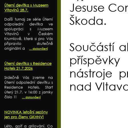
Jesuse Com
Úterní devítka s Muzeem
Vltavínů 28.7.
Škoda.
Další turnaj ze série Úterní
odpolední devítka ve
spolupráci s Muzeem
Vltavínů v Českém
Krumlově, které si pro Vás
Součástí a
připravilo skutečně
originální a
... dokončení
příspěvk
Úterní devítka s Residence
Hotels 21.7.2026
nástroje 
Srdečně Vás zveme na
nad Vltav
Úterní odpolední devítku s
Residence Hotels. Start
úterý 21.7. v 16:00 z jamky
číslo 1!
... dokončení
NOVINKA letošní sezóny
jen pro členy GKHNV!
Léto, golf a grilování. Co