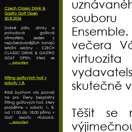
uznávané
Czech Classic Drink &
Gastro Golf Open
souboru
30.8.2026
Ensemble.
Dobré jídlo, drinky a
pohodová golfová
atmosféra. Jeden z
večera Vá
nejočekávanějších turnajů
letošní sezóny - CZECH
CLASSIC DRINK & GASTRO
virtuozita
GOLF OPEN, který se
... dokončení
vydavate
Fitting golfových holí v
skutečně vý
sobotu 1.8.
Rádi bychom vás pozvali
na pro členy bezplatný
fitting golfových holí, který
proběhne v sobotu 1. 8.
Těšit se
od 11:00 do 18:00 přímo v
Golf resortu Hluboká.
výjimečno
... dokončení