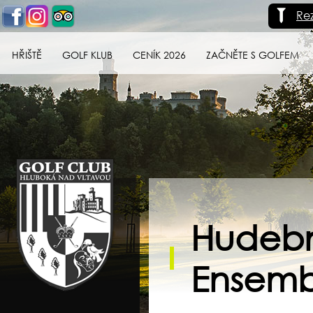
Re
HŘIŠTĚ
GOLF KLUB
CENÍK 2026
ZAČNĚTE S GOLFEM
Golf klub Hluboká
nad Vltavou
Hudební
Ensemb