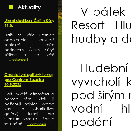
Aktuality
V pátek 
Úterní devítka s Čistím Káry
Resort Hl
11.8.
hudby a d
Další ze série Úterních
odpoledních devítek!
Tentokrát s naším
partnerem Čistím Káry!
Těšíme se na Vás!
... dokončení
Hudebn
Charitativní golfový turnaj
vyvrcholí
pro Centrum Bazalka
10.9.2026
pod širým
Golf, skvělá atmosféra a
pomoc těm, kteří ji
potřebují nejvíce. Zveme
vodní h
vás na Charitativní
golfový turnaj pro
podání 
Centrum Bazalka. Přidejte
se k nám!
... dokončení