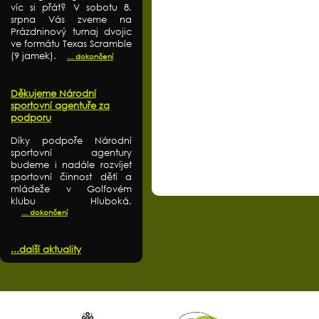
víc si přát? V sobotu 8.
srpna Vás zveme na
Prázdninový turnaj dvojic
ve formátu Texas Scramble
(9 jamek).
... dokončení
Děkujeme Národní
sportovní agentuře za
podporu
Díky podpoře Národní
sportovní agentury
budeme i nadále rozvíjet
sportovní činnost dětí a
mládeže v Golfovém
klubu Hluboká.
... dokončení
...další aktuality